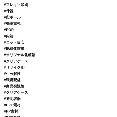
#フレキソ印刷
#什器
#段ボール
#効率重視
#POP
#内箱
#ロット目安
#既成化粧箱
#オリジナル化粧箱
#クリアケース
#リサイクル
#生分解性
#環境配慮
#商品視認性
#クリアケース
#透明容器
#PVC素材
#PP素材