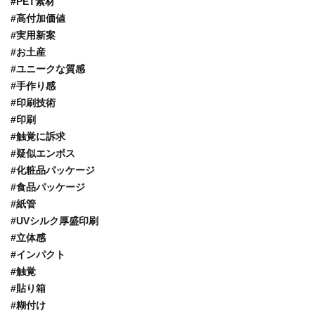
#PET素材
#高付加価値
#実用新案
#お土産
#ユニークな質感
#手作り感
#印刷技術
#印刷
#触覚に訴求
#疑似エンボス
#化粧品パッケージ
#食品パッケージ
#紙管
#UVシルク厚盛印刷
#立体感
#インパクト
#触覚
#貼り箱
#糊付け