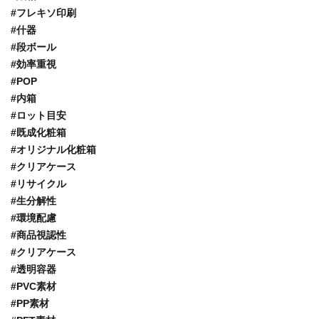
#フレキソ印刷
#什器
#段ボール
#効率重視
#POP
#内箱
#ロット目安
#既成化粧箱
#オリジナル化粧箱
#クリアケース
#リサイクル
#生分解性
#環境配慮
#商品視認性
#クリアケース
#透明容器
#PVC素材
#PP素材