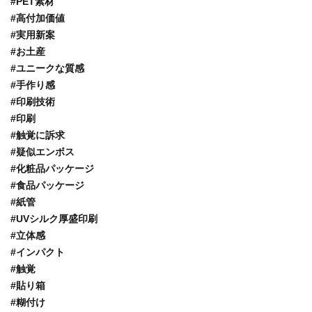
#PET素材
#高付加価値
#実用新案
#お土産
#ユニークな質感
#手作り感
#印刷技術
#印刷
#触覚に訴求
#疑似エンボス
#化粧品パッケージ
#食品パッケージ
#紙管
#UVシルク厚盛印刷
#立体感
#インパクト
#触覚
#貼り箱
#糊付け