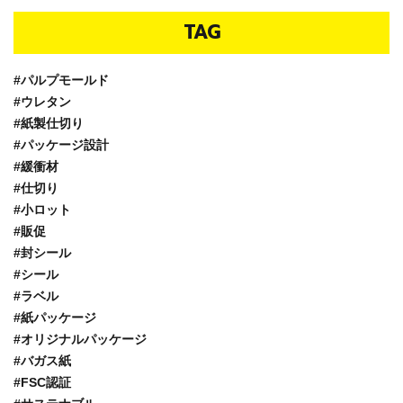
TAG
#パルプモールド
#ウレタン
#紙製仕切り
#パッケージ設計
#緩衝材
#仕切り
#小ロット
#販促
#封シール
#シール
#ラベル
#紙パッケージ
#オリジナルパッケージ
#バガス紙
#FSC認証