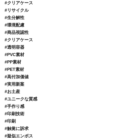
#クリアケース
#リサイクル
#生分解性
#環境配慮
#商品視認性
#クリアケース
#透明容器
#PVC素材
#PP素材
#PET素材
#高付加価値
#実用新案
#お土産
#ユニークな質感
#手作り感
#印刷技術
#印刷
#触覚に訴求
#疑似エンボス